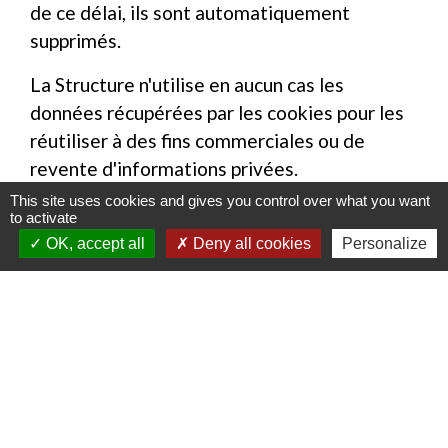
de ce délai, ils sont automatiquement
supprimés.
La Structure n'utilise en aucun cas les
données récupérées par les cookies pour les
réutiliser à des fins commerciales ou de
revente d'informations privées.
This site uses cookies and gives you control over what you want
Vous pouvez choisir de désactiver les cookies
to activate
dans votre navigateur en vous basant sur les
OK, accept all
Deny all cookies
Personalize
documentations ci-dessous (à sélectionner
selon votre navigateur web) :
- Mozilla Firefox
(
https://support.mozilla.org/fr/kb/activer-
desactiver-cookies-preferences?
redirectlocale=fr&redirectslug=activer-